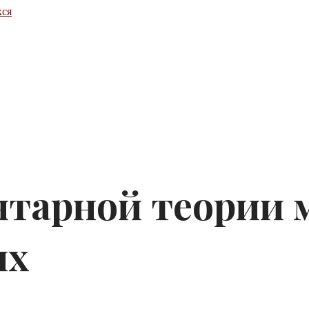
хся
нтарной теории 
их