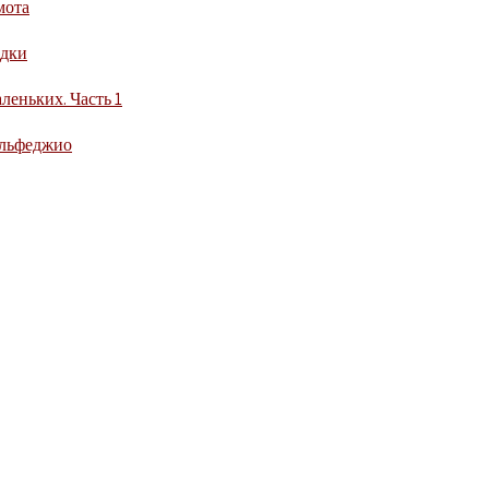
мота
адки
леньких. Часть 1
ольфеджио