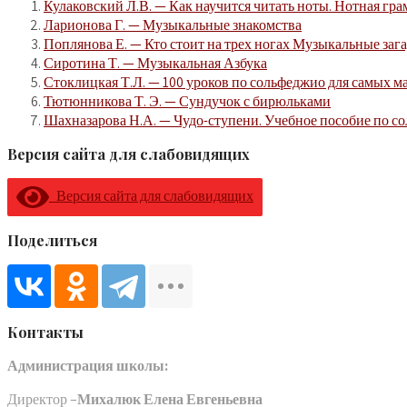
Кулаковский Л.В. — Как научится читать ноты. Нотная гра
Ларионова Г. — Музыкальные знакомства
Поплянова Е. — Кто стоит на трех ногах Музыкальные заг
Сиротина Т. — Музыкальная Азбука
Стоклицкая Т.Л. — 100 уроков по сольфеджио для самых ма
Тютюнникова Т. Э. — Сундучок с бирюльками
Шахназарова Н.А. — Чудо-ступени. Учебное пособие по с
Версия сайта для слабовидящих
Версия сайта для слабовидящих
Поделиться
Контакты
Администрация школы:
Директор –
Михалюк Елена Евгеньевна