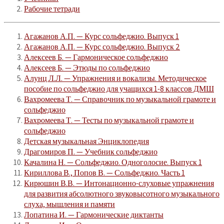
Рабочие тетради
Агажанов А.П. — Курс сольфеджио. Выпуск 1
Агажанов А.П. — Курс сольфеджио. Выпуск 2
Алексеев Б. — Гармоническое сольфеджио
Алексеев Б. — Этюды по сольфеджио
Алунц Л.Л. — Упражнения и вокализы. Методическое
пособие по сольфеджио для учащихся 1-8 классов ДМШ
Вахромеева Т. — Справочник по музыкальной грамоте и
сольфеджио
Вахромеева Т. — Тесты по музыкальной грамоте и
сольфеджио
Детская музыкальная Энциклопедия
Драгомиров П. — Учебник сольфеджио
Качалина Н. — Сольфеджио. Одноголосие. Выпуск 1
Кириллова В., Попов В. — Сольфеджио. Часть 1
Кирюшин В.В. — Интонационно-слуховые упражнения
для развития абсолютного звуковысотного музыкального
слуха, мышления и памяти
Лопатина И. — Гармонические диктанты