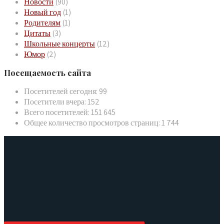
Новости
(90)
Новый год
(1)
Родителям
(1)
Цитаты
(3)
Школьные концерты
(12)
Юмор
(2)
Посещаемость сайта
Посетителей сегодня:
99
Посетители вчера:
152
Всего посетителей:
151 645
Общее количество просмотров страниц:
1 744