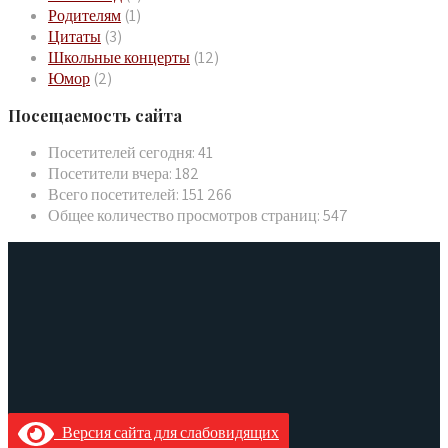
Родителям
(1)
Цитаты
(3)
Школьные концерты
(12)
Юмор
(2)
Посещаемость сайта
Посетителей сегодня:
41
Посетители вчера:
182
Всего посетителей:
151 266
Общее количество просмотров страниц:
547
Версия сайта для слабовидящих