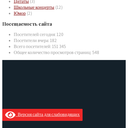
Цитаты
(3)
Школьные концерты
(12)
Юмор
(2)
Посещаемость сайта
Посетителей сегодня:
120
Посетители вчера:
182
Всего посетителей:
151 345
Общее количество просмотров страниц:
548
Версия сайта для слабовидящих