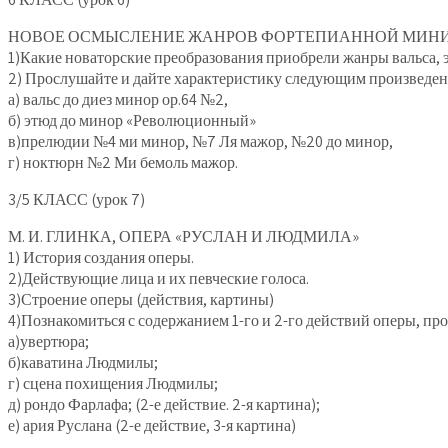
НОВОЕ ОСМЫСЛЕНИЕ ЖАНРОВ ФОРТЕПИАННОЙ МИНИ
1)Какие новаторские преобразования приобрели жанры вальса, 
2) Прослушайте и дайте характеристику следующим произведе
а) вальс до диез минор ор.64 №2,
б) этюд до минор «Революционный»
в)прелюдии №4 ми минор, №7 Ля мажор, №20 до минор,
г) ноктюрн №2 Ми бемоль мажор.
3/5 КЛАСС (урок 7)
М. И. ГЛИНКА, ОПЕРА «РУСЛАН И ЛЮДМИЛА»
1) История создания оперы.
2)Действующие лица и их певческие голоса.
3)Строение оперы (действия, картины)
4)Познакомиться с содержанием 1-го и 2-го действий оперы, п
а)увертюра;
б)каватина Людмилы;
г) сцена похищения Людмилы;
д) рондо Фарлафа; (2-е действие. 2-я картина);
е) ария Руслана (2-е действие, 3-я картина)