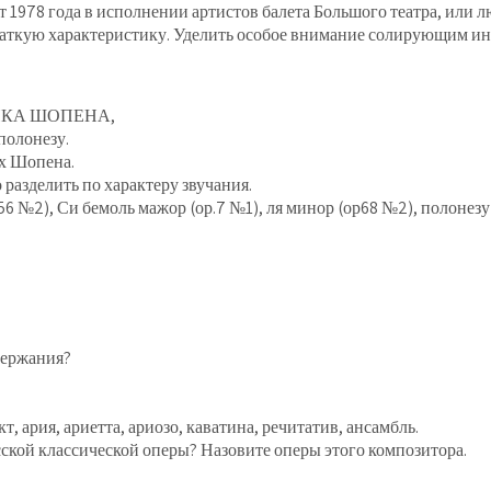
т 1978 года в исполнении артистов балета Большого театра, или 
краткую характеристику. Уделить особое внимание солирующим ин
ИКА ШОПЕНА,
полонезу.
ах Шопена.
разделить по характеру звучания.
56 №2), Си бемоль мажор (ор.7 №1), ля минор (ор68 №2), полонезу
держания?
т, ария, ариетта, ариозо, каватина, речитатив, ансамбль.
сской классической оперы? Назовите оперы этого композитора.