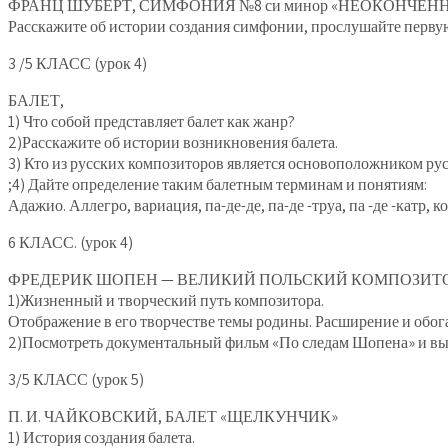
ФРАНЦ ШУБЕРТ, СИМФОНИЯ №8 си минор «НЕОКОНЧЕННАЯ» —
Расскажите об истории создания симфонии, прослушайте первую 
3 /5 КЛАСС (урок 4)
БАЛЕТ,
1) Что собой представляет балет как жанр?
2)Расскажите об истории возникновения балета.
3) Кто из русских композиторов является основоположником рус
;4) Дайте определение таким балетным терминам и понятиям:
Адажио. Аллегро, вариация, па-де-де, па-де -труа, па -де -катр,
6 КЛАСС. (урок 4)
ФРЕДЕРИК ШОПЕН — ВЕЛИКИЙ ПОЛЬСКИЙ КОМПОЗИТО
1)Жизненный и творческий путь композитора.
Отображение в его творчестве темы родины. Расширение и обо
2)Посмотреть документальный фильм «По следам Шопена» и выд
3/5 КЛАСС (урок 5)
П. И. ЧАЙКОВСКИЙ, БАЛЕТ «ЩЕЛКУНЧИК»
1) История создания балета.