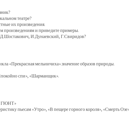
озник?
кальном театре?
стные их произведения.
им произведениям и приведите примеры.
 Д.Шостакович, И.Дунаевский, Г.Свиридов?
кла «Прекрасная мельничиха».значение образов природы.
«Спокойно спи», «Шарманщик».
 ГЮНТ»
еристику пьесам «Утро», «В пещере горного короля», «Смерть Оз