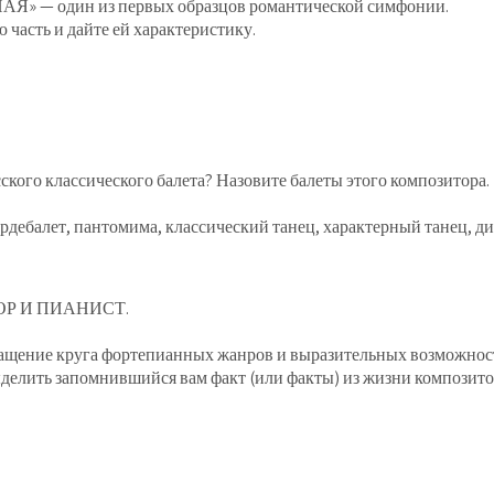
 один из первых образцов романтической симфонии.
часть и дайте ей характеристику.
ского классического балета? Назовите балеты этого композитора.
 кордебалет, пантомима, классический танец, характерный танец, д
Р И ПИАНИСТ.
гащение круга фортепианных жанров и выразительных возможнос
елить запомнившийся вам факт (или факты) из жизни композито