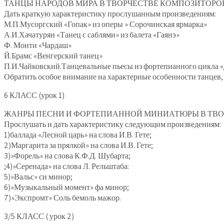
ТАНЦЫ НАРОДОВ МИРА В ТВОРЧЕСТВЕ КОМПОЗИТОРО
Дать краткую характеристику прослушанным произведениям:
М.П.Мусоргский «Гопак» из оперы » Сорочинская ярмарка»
А.И.Хачатурян «Танец с саблями» из балета «Гаянэ»
Ф. Монти «Чардаш»
Й.Брамс «Венгерский танец»
П.И.Чайковский.Танцевальные пьесы из фортепианного цикла «Д
Обратить особое внимание на характерные особенности танцев, 
6 КЛАСС (урок 1)
ЖАНРЫ ПЕСНИ И ФОРТЕПИАННОЙ МИНИАТЮРЫ В ТВОР
Прослушать и дать характеристику следующим произведениям:
1)баллада «Лесной царь» на слова И.В. Гете;
2)Маргарита за прялкой» на слова И.В. Гете;
3)»Форель» на слова К.Ф.Д. Шубарта;
;4)»Серенада» на слова Л. Рельштаба:
5)»Вальс» си минор;
6)»Музыкальный момент» фа минор;
7)»Экспромт» Соль бемоль мажор.
3/5 КЛАСС ( урок 2)