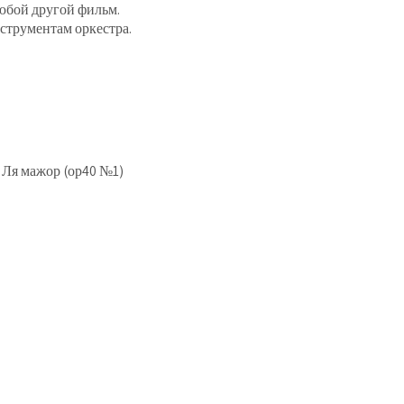
любой другой фильм.
струментам оркестра.
 Ля мажор (ор40 №1)