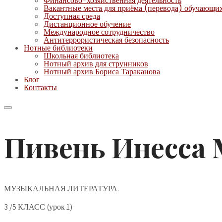
Финансово-хозяйственная деятельность
Вакантные места для приёма (перевода) обучающи
Доступная среда
Дистанционное обучение
Международное сотрудничество
Антитеррористическая безопасность
Нотные библиотеки
Школьная библиотека
Нотный архив для струнников
Нотный архив Бориса Тараканова
Блог
Контакты
Пивень Инесса
МУЗЫКАЛЬНАЯ ЛИТЕРАТУРА.
3 /5 КЛАСС (урок 1)