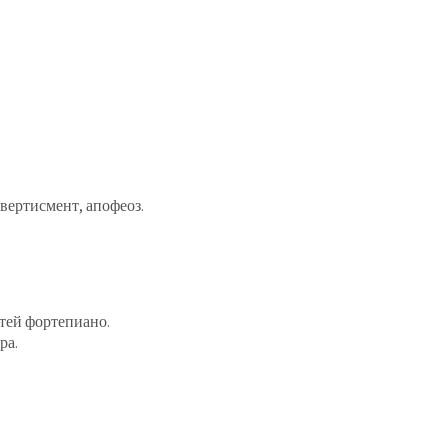
ивертисмент, апофеоз.
тей фортепиано.
ра.