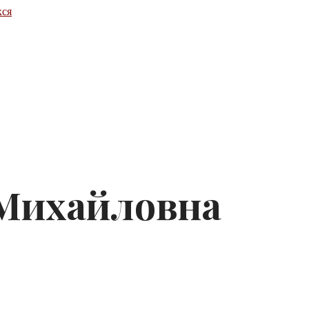
хся
 Михайловна