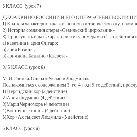
6 КЛАСС. (урок 7)
ДЖОАККИНО РОССИНИ И ЕГО ОПЕРА «СЕВИЛЬСКИЙ ЦИ
1) Краткая характеристика жизненного и творческого пути комп
2) История создания оперы «Севильский цирюльник»
3) Прослушать и дать характеристику номерам из 1-го действия 
а) каватина и ария Фигаро;
б) ария Розины;
в) ария дона Базилио «Клевета»
3/ 5 КЛАСС (урок 8)
М. И. Глинка. Опера «Руслан и Людмила».
Познакомиться с содержанием 3 -го. 4-го,и 5-го действий, про
1) Персидский хор (3 действие)
2)Ария Людмилы (4 действие0
3)Марш Черномора (4 действие)
4)Восточные танцы (4 действие)
5)Хор «Ах ты,свет Людмила»(5 действие)
6 КЛАСС (урок 8)