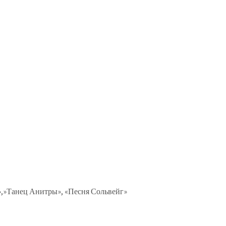
е»,»Танец Анитры», «Песня Сольвейг»