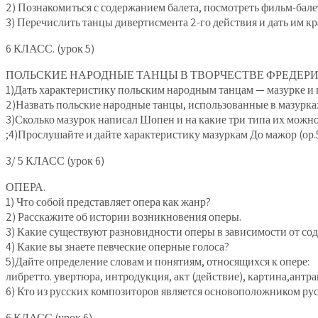
2) Познакомиться с содержанием балета, посмотреть фильм-бале
3) Перечислить танцы дивертисмента 2-го действия и дать им 
6 КЛАСС. (урок 5)
ПОЛЬСКИЕ НАРОДНЫЕ ТАНЦЫ В ТВОРЧЕСТВЕ ФРЕДЕР
1)Дать характеристику польским народным танцам — мазурке и 
2)Назвать польские народные танцы, использованные в мазурк
3)Сколько мазурок написал Шопен и на какие три типа их можно 
;4)Прослушайте и дайте характеристику мазуркам До мажор (ор.
3/ 5 КЛАСС (урок 6)
ОПЕРА.
1) Что собой представляет опера как жанр?
2) Расскажите об истории возникновения оперы.
3) Какие существуют разновидности оперы в зависимости от со
4) Какие вы знаете певческие оперные голоса?
5)Дайте определение словам и понятиям, относящихся к опере:
либретто. увертюра, интродукция, акт (действие), картина,антрак
6) Кто из русских композиторов является основоположником ру
6 КЛАСС (урок 6)