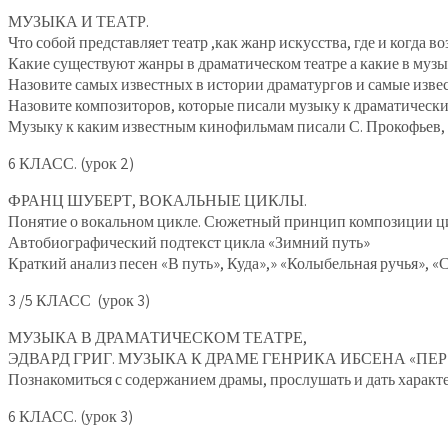
МУЗЫКА И ТЕАТР.
Что собой представляет театр ,как жанр искусства, где и когда в
Какие существуют жанры в драматическом театре а какие в музы
Назовите самых известных в истории драматургов и самые изве
Назовите композиторов, которые писали музыку к драматическ
Музыку к каким известным кинофильмам писали С. Прокофьев,
6 КЛАСС. (урок 2)
ФРАНЦ ШУБЕРТ, ВОКАЛЬНЫЕ ЦИКЛЫ.
Понятие о вокальном цикле. Сюжетный принцип композиции ци
Автобиографический подтекст цикла «Зимний путь»
Краткий анализ песен «В путь», Куда»,» «Колыбельная ручья», 
3 /5 КЛАСС (урок 3)
МУЗЫКА В ДРАМАТИЧЕСКОМ ТЕАТРЕ,
ЭДВАРД ГРИГ. МУЗЫКА К ДРАМЕ ГЕНРИКА ИБСЕНА «ПЕР
Познакомиться с содержанием драмы, прослушать и дать характ
6 КЛАСС. (урок 3)