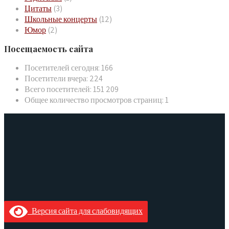
Цитаты
(3)
Школьные концерты
(12)
Юмор
(2)
Посещаемость сайта
Посетителей сегодня:
166
Посетители вчера:
224
Всего посетителей:
151 209
Общее количество просмотров страниц:
1
Версия сайта для слабовидящих