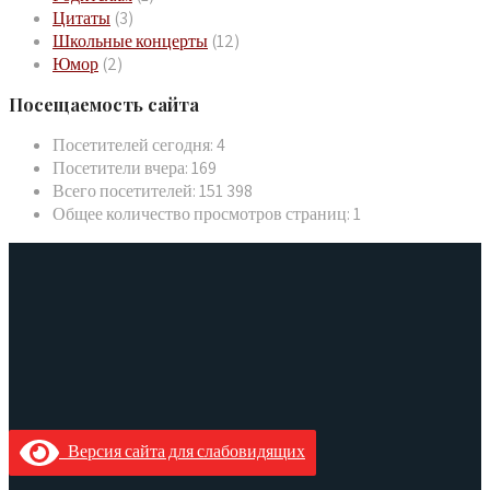
Цитаты
(3)
Школьные концерты
(12)
Юмор
(2)
Посещаемость сайта
Посетителей сегодня:
4
Посетители вчера:
169
Всего посетителей:
151 398
Общее количество просмотров страниц:
1
Версия сайта для слабовидящих