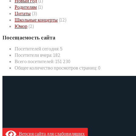
Новый год
(1)
Родителям
(1)
Цитаты
(3)
Школьные концерты
(12)
Юмор
(2)
Посещаемость сайта
Посетителей сегодня:
5
Посетители вчера:
182
Всего посетителей:
151 230
Общее количество просмотров страниц:
0
Версия сайта для слабовидящих