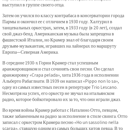
выступил в группе своего отца.
Затем он учился по классу контрабаса в консерватории города
Пармы и окончил ее с отличием в 1930 году. Халтурил в
танцевальных оркестрах, затем, в 1933 году (в 20 лет), создал
свой джаз-бенд. Американская музыка была запрещена в
фашистской Италии, но Крамер знал её благодаря своим
друзьям-музыкантам, игравших на лайнерах по маршруту
Европа—Северная Америка.
В середине 1930-х Горни Крамер стал успешным
аранжировщиком и стал сочинять свои песни. Он сделал
аранжировку «Crapa pelada», хита 1936 года в исполнении
Альберто Рабаглиати. В 1939 он написал «Pippo non lo sa»,
одну из самых известных песен в репертуаре Trio Lescano.
Несмотря на успех, его оркестр не звучал на итальянском
радио, которое бойкотировало их за то, что они играли джаз.
Во время войны Крамер работал с Наталино Отто, певцом,
также забаненным на радио за исполнение в cтиле свинга. Отто
записал с оркестром Крамера песню «Ho un sassolino nella
scarpa», ставшую одним из самых больших хитов певца. В то