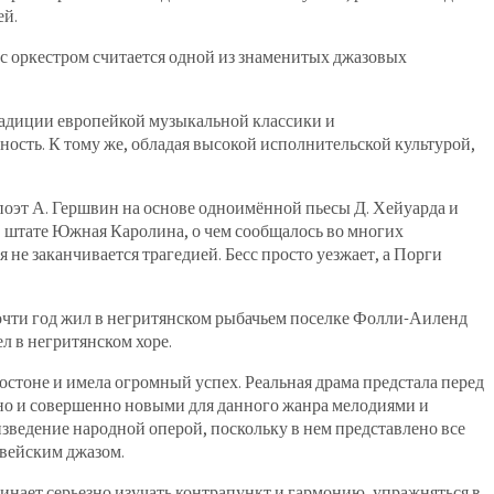
ей.
с оркестром считается одной из знаменитых джазовых
традиции европейкой музыкальной классики и
ость. К тому же, обладая высокой исполнительской культурой,
 поэт А. Гершвин на основе одноимённой пьесы Д. Хейуарда и
 в штате Южная Каролина, о чем сообщалось во многих
 не заканчивается трагедией. Бесс просто уезжает, а Порги
очти год жил в негритянском рыбачьем поселке Фолли-Аиленд
л в негритянском хоре.
Бостоне и имела огромный успех. Реальная драма предстала перед
 но и совершенно новыми для данного жанра мелодиями и
ведение народной оперой, поскольку в нем представлено все
двейским джазом.
инает серьезно изучать контрапункт и гармонию, упражняться в