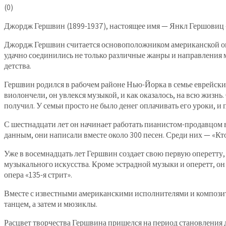
(
0
)
Джордж Гершвин (1899-1937), настоящее имя — Янкл Гершовиц 
Джордж Гершвин считается основоположником американской опе
удачно соединились не только различные жанры и направления 
детства.
Гершвин родился в рабочем районе Нью-Йорка в семье еврейских 
виолончели, он увлекся музыкой, и как оказалось, на всю жизн
получил. У семьи просто не было денег оплачивать его уроки, и
С шестнадцати лет он начинает работать пианистом-продавцом 
данным, они написали вместе около 300 песен. Среди них — «К
Уже в восемнадцать лет Гершвин создает свою первую оперетту,
музыкального искусства. Кроме эстрадной музыки и оперетт, о
опера «135-я стрит».
Вместе с известными американскими исполнителями и композит
танцем, а затем и мюзиклы.
Расцвет творчества Гершвина пришелся на период становления д