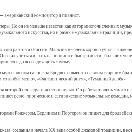
— американский композитор и пианист.
ры. Но он не меньше известен как автор многочисленных музыка
музыкального искусства, но и разные музыкальные традиции, пре
эмигрантов из России. Мальчик не очень хорошо учился в школе, 
ь. Он стал учиться играть на пианино и быстро достиг больших ус
 пришлось до всего доходить самому.
в музыкальном салоне на Бродвее и вместе со своим старшим бра
то-то любит меню», «Фантастический ритм», «Туманный денёк».
 за которой последуют десятки новых. Он работает очень много 
н пишет ревю, лирические и сатирические музыкальные комедии, 
орами Роджером, Берлином и Портером он пишет для бродвейски
жаза, создания в начале ХХ века особой джазовой традиции, в ко