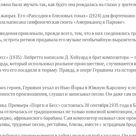
на была звучать так, как будто она рождалась на глазах у зрител
анрах. Его «Рапсодия в блюзовых тонах» (1924) для фортепиано 
была написана симфоническая сюита «Американец в Париже».
ведения привлекали, прежде всего, тем, что в них соединялись 
, острота ритмов придавала его музыке необычайную выразительн
сс» (1935). Либретто написали Д. Хейуард и брат композитора —
уарда, который использовал реальное происшествие, случившееся
 что его посадили в тюрьму. Правда, в опере Гершвина эта история
воих героев, Гершвин уехал из Нью-Йорка в Южную Каролину и п
енности произношения, слушал и записывал песни. Он даже сам пе
ка. Премьера «Порги и Бесс» состоялась 30 сентября 1935 года в 
ера отличалась от традиционных не только новизной композиции,
жо, африканского барабана. Сам композитор называл свое произ
салмы, трудовые песни, регтаймы, блюзы, вместе с эстрадным бро
 глубокого проникновения в тайны музыкальной классики. Он нач