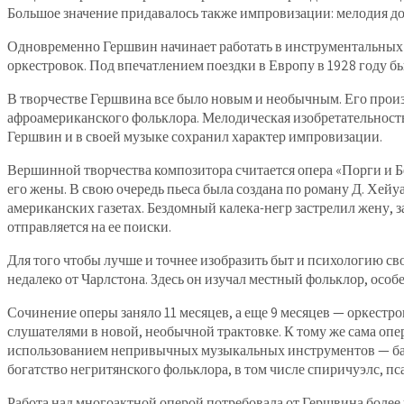
Большое значение придавалось также импровизации: мелодия долж
Одновременно Гершвин начинает работать в инструментальных ж
оркестровок. Под впечатлением поездки в Европу в 1928 году 
В творчестве Гершвина все было новым и необычным. Его произ
афроамериканского фольклора. Мелодическая изобретательность
Гершвин и в своей музыке сохранил характер импровизации.
Вершинной творчества композитора считается опера «Порги и Бе
его жены. В свою очередь пьеса была создана по роману Д. Хей
американских газетах. Бездомный калека-негр застрелил жену, за
отправляется на ее поиски.
Для того чтобы лучше и точнее изобразить быт и психологию с
недалеко от Чарлстона. Здесь он изучал местный фольклор, особ
Сочинение оперы заняло 11 месяцев, а еще 9 месяцев — оркестров
слушателями в новой, необычной трактовке. К тому же сама оп
использованием непривычных музыкальных инструментов — банд
богатство негритянского фольклора, в том числе спиричуэлс, п
Работа над многоактной оперой потребовала от Гершвина более