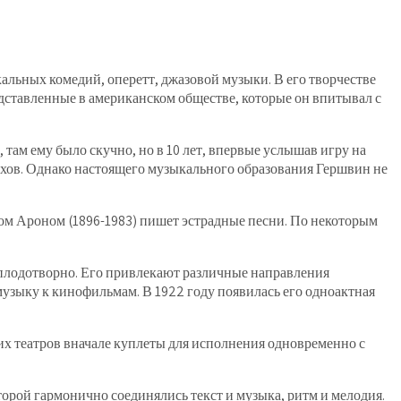
льных комедий, оперетт, джазовой музыки. В его творчестве
дставленные в американском обществе, которые он впитывал с
там ему было скучно, но в 10 лет, впервые услышав игру на
пехов. Однако настоящего музыкального образования Гершвин не
том Ароном (1896-1983) пишет эстрадные песни. По некоторым
и плодотворно. Его привлекают различные направления
музыку к кинофильмам. В 1922 году появилась его одноактная
х театров вначале куплеты для исполнения одновременно с
торой гармонично соединялись текст и музыка, ритм и мелодия.