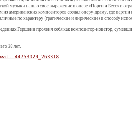
гкой музыки нашло свое выражение в опере «Порги и Бесс» и отраз
вым из американских композиторов создал оперу-драму, где парти
зличные по характеру (трагические и лирические) и способу испо
едениях Гершвин проявил себя как композитор-новатор, сумевши
его 38 лет.
wall-44753020_263318