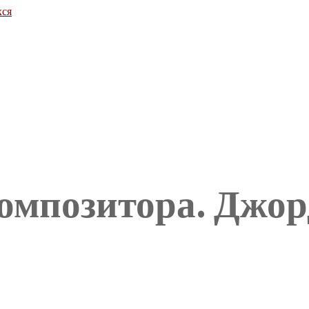
хся
композитора. Джо