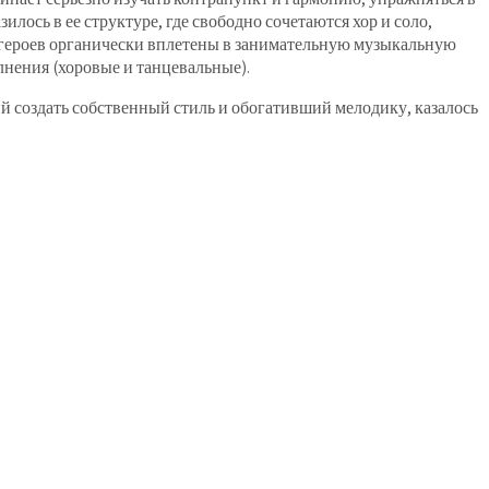
илось в ее структуре, где свободно сочетаются хор и соло,
и героев органически вплетены в занимательную музыкальную
лнения (хоровые и танцевальные).
й создать собственный стиль и обогативший мелодику, казалось